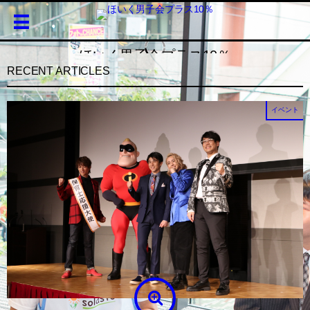
ほいく男子会プラス10％
RECENT ARTICLES
保育園・幼稚園で働く男性保育士＆幼稚園教諭を10年後にプラス10％へ
イベント