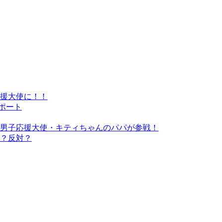
応援大使に！！
ポート
男子応援大使・キティちゃんのパパが参戦！
？反対？